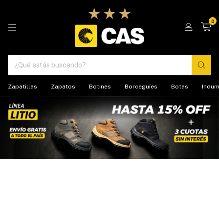
0
Zapatillas
Zapatos
Botines
Borceguíes
Botas
Indum